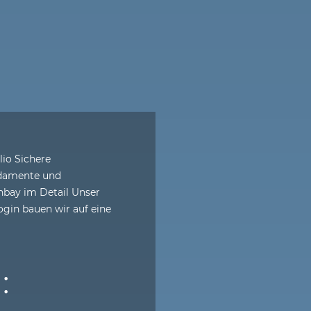
lio Sichere
damente und
nbay im Detail Unser
ogin bauen wir auf eine
: