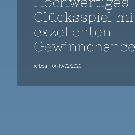
Hochwertiges
Glücksspiel mi
exzellenten
Gewinnchanc
jerboa
on
19/02/2026