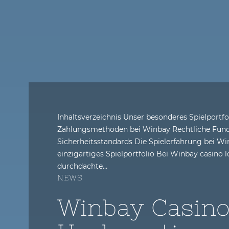
Inhaltsverzeichnis Unser besonderes Spielportfo
Zahlungsmethoden bei Winbay Rechtliche Fun
Sicherheitsstandards Die Spielerfahrung bei Wi
einzigartiges Spielportfolio Bei Winbay casino l
durchdachte…
NEWS
Winbay Casino