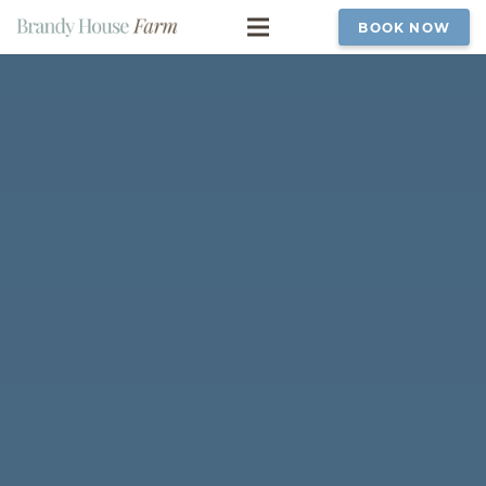
BOOK NOW