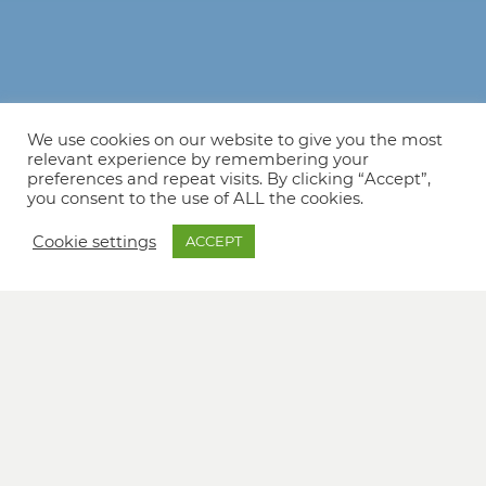
We use cookies on our website to give you the most
relevant experience by remembering your
preferences and repeat visits. By clicking “Accept”,
you consent to the use of ALL the cookies.
Cookie settings
ACCEPT