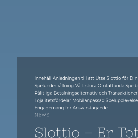
Innehåll Anledningen till att Utse Slottio för Di
Spelunderhållning Vårt stora Omfattande Spelbi
Pålitliga Betalningsalternativ och Transaktion
Lojalitetsfördelar Mobilanpassad Spelupplevelse
Engagemang för Ansvarstagande…
NEWS
Slottio – Er To