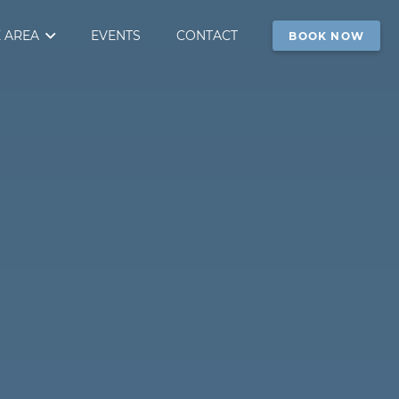
 AREA
EVENTS
CONTACT
BOOK NOW