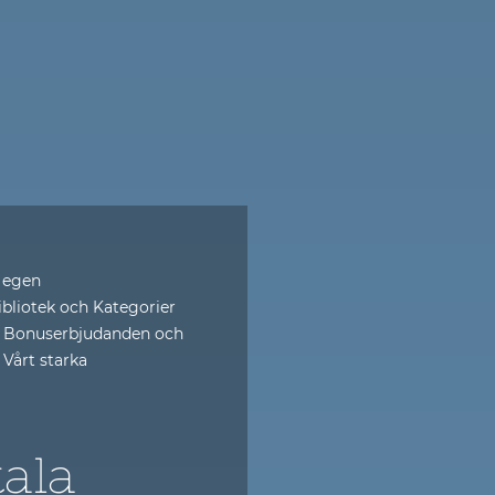
n egen
bliotek och Kategorier
er Bonuserbjudanden och
 Vårt starka
tala