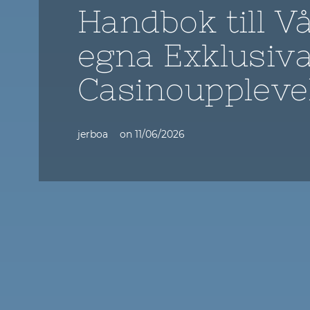
Handbok till V
egna Exklusiv
Casinouppleve
jerboa
on
11/06/2026