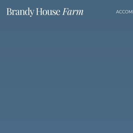
ACCOM