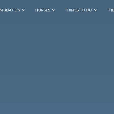
MODATION
HORSES
THINGS TO DO
THE