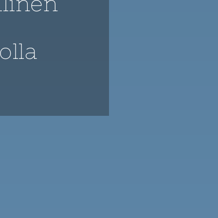
llinen
olla