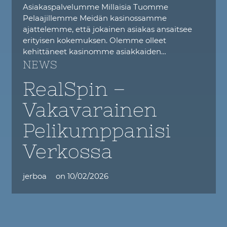
Asiakaspalvelumme Millaisia Tuomme
Pelaajillemme Meidän kasinossamme
ajattelemme, että jokainen asiakas ansaitsee
erityisen kokemuksen. Olemme olleet
kehittäneet kasinomme asiakkaiden…
NEWS
RealSpin –
Vakavarainen
Pelikumppanisi
Verkossa
jerboa
on
10/02/2026