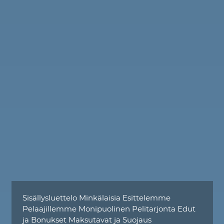
Sisällysluettelo Minkälaisia Esittelemme
Pelaajillemme Monipuolinen Pelitarjonta Edut
ja Bonukset Maksutavat ja Suojaus