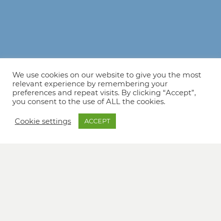
We use cookies on our website to give you the most
relevant experience by remembering your
preferences and repeat visits. By clicking “Accept”,
you consent to the use of ALL the cookies.
Cookie settings
ACCEPT