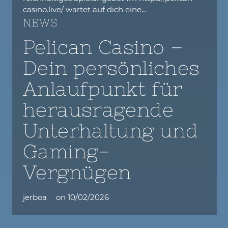
casino.live/ wartet auf dich eine…
NEWS
Pelican Casino –
Dein persönliches
Anlaufpunkt für
herausragende
Unterhaltung und
Gaming-
Vergnügen
jerboa
on
10/02/2026