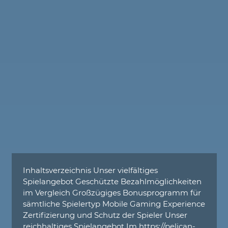
Inhaltsverzeichnis Unser vielfältiges
Spielangebot Geschützte Bezahlmöglichkeiten
im Vergleich Großzügiges Bonusprogramm für
sämtliche Spielertyp Mobile Gaming Experience
Zertifizierung und Schutz der Spieler Unser
reichhaltiges Spielangebot Im https://pelican-