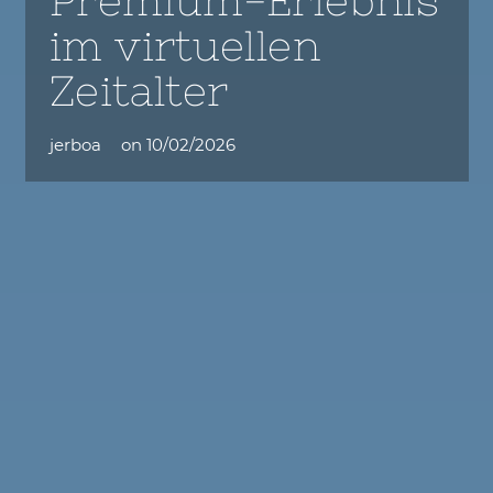
Premium-Erlebnis
im virtuellen
Zeitalter
jerboa
on
10/02/2026