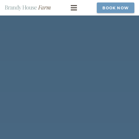
BOOK NOW