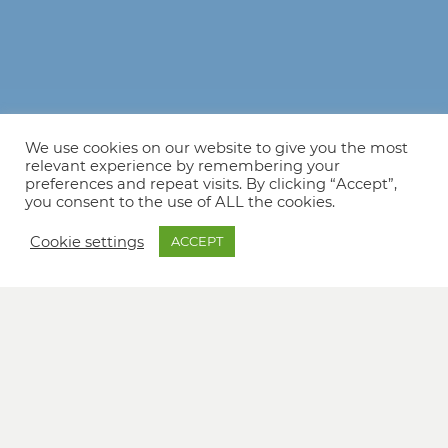
We use cookies on our website to give you the most
relevant experience by remembering your
preferences and repeat visits. By clicking “Accept”,
you consent to the use of ALL the cookies.
Cookie settings
ACCEPT