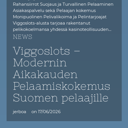
Rahansiirrot Suojaus ja Turvallinen Pelaaminen
Asiakaspalvelu sekä Pelaajan kokemus
Monipuolinen Pelivalikoima ja Pelintarjoajat
Viggoslots-alusta tarjoaa rakentanut
pelikokoelmansa yhdessä kasinoteollisuuden…
NEWS
Viggoslots –
Modernin
Aikakauden
Pelaamiskokemus
Suomen pelaajille
jerboa
on
17/06/2026