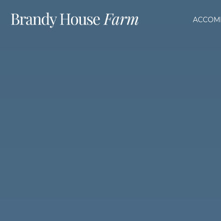
ACCOM