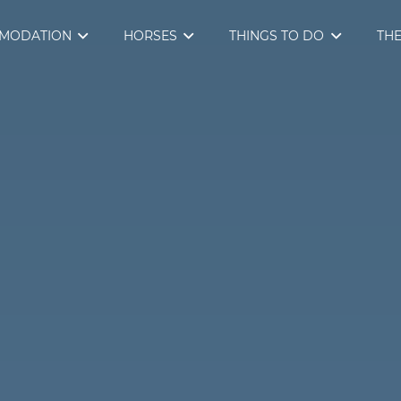
MODATION
HORSES
THINGS TO DO
THE