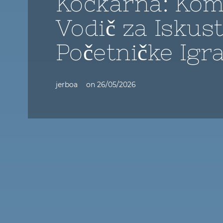
Kockarna: Kom
Vodič za Iskus
Početničke Igr
jerboa
on
26/05/2026