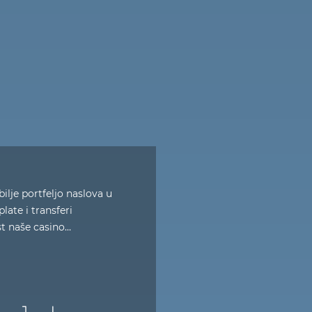
ilje portfeljo naslova u
ate i transferi
st naše casino…