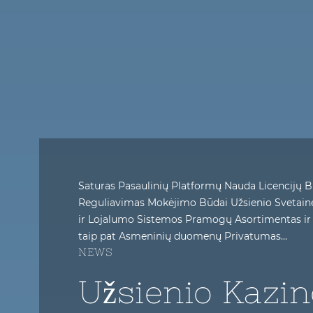
Saturas Pasaulinių Platformų Nauda Licencijų Bū
Reguliavimas Mokėjimo Būdai Užsienio Svetain
ir Lojalumo Sistemos Pramogų Asortimentas ir
taip pat Asmeninių duomenų Privatumas…
NEWS
Užsienio Kazin