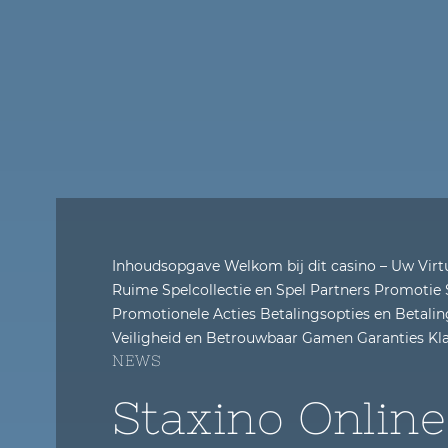
Inhoudsopgave Welkom bij dit casino – Uw Virtu
Ruime Spelcollectie en Spel Partners Promotie
Promotionele Acties Betalingsopties en Betaling
Veiligheid en Betrouwbaar Gamen Garanties Kl
NEWS
Staxino Online