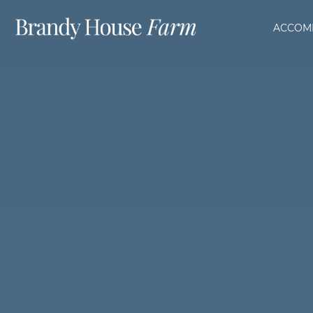
ACCOM