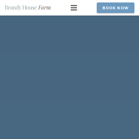
BOOK NOW