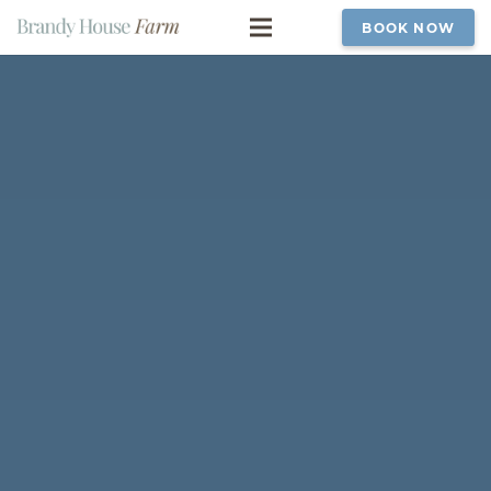
BOOK NOW