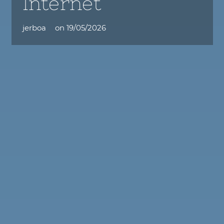
Internet
jerboa
on
19/05/2026