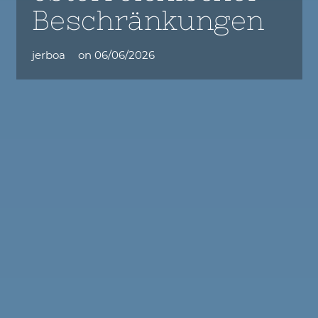
Beschränkungen
jerboa
on
06/06/2026