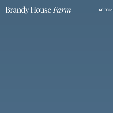
ACCOM