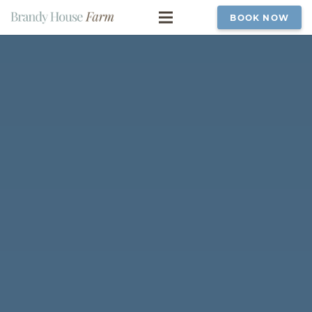
BOOK NOW