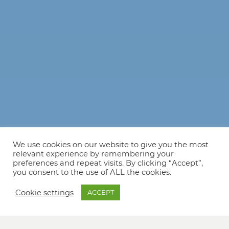
We use cookies on our website to give you the most
relevant experience by remembering your
preferences and repeat visits. By clicking “Accept”,
you consent to the use of ALL the cookies.
Cookie settings
ACCEPT