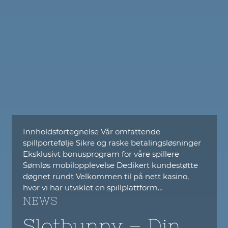
Innholdsfortegnelse Vår omfattende
spillportefølje Sikre og raske betalingsløsninger
Eksklusivt bonusprogram for våre spillere
Sømløs mobilopplevelse Dedikert kundestøtte
døgnet rundt Velkommen til på nett kasino,
hvor vi har utviklet en spillplattform…
NEWS
Slotbunny – Din