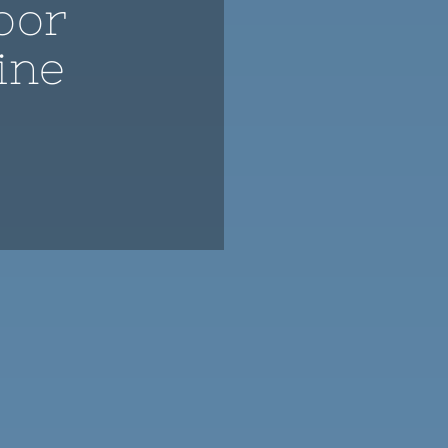
oor
ine