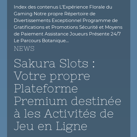
Index des contenus L’Expérience Florale du
Gaming Notre propre Répertoire de
Divertissements Exceptionnel Programme de
Gratifications et Promotions Sécurité et Moyens
de Paiement Assistance Joueurs Présente 24/7
Le Parcours Botanique…
NEWS
Sakura Slots :
Votre propre
Plateforme
Premium destinée
à les Activités de
Jeu en Ligne