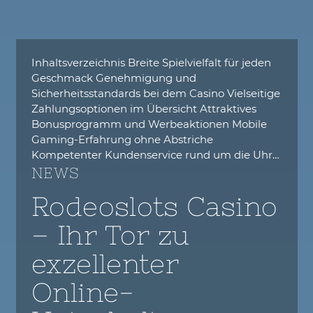
Inhaltsverzeichnis Breite Spielvielfalt für jeden
Geschmack Genehmigung und
Sicherheitsstandards bei dem Casino Vielseitige
Zahlungsoptionen im Übersicht Attraktives
Bonusprogramm und Werbeaktionen Mobile
Gaming-Erfahrung ohne Abstriche
Kompetenter Kundenservice rund um die Uhr…
NEWS
Rodeoslots Casino
– Ihr Tor zu
exzellenter
Online-