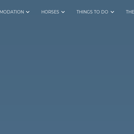
MODATION
HORSES
THINGS TO DO
THE