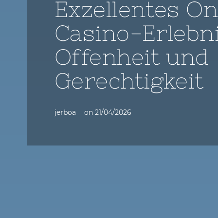
Exzellentes On
Casino-Erlebn
Offenheit und
Gerechtigkeit
jerboa
on
21/04/2026