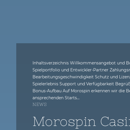
Inhaltsverzeichnis Willkommensangebot und 
Spielportfolio und Entwickler-Partner Zahlun
Bearbeitungsgeschwindigkeit Schutz und Lizen
Spielerlebnis Support und Verfügbarkeit Begr
Bonus-Aufbau Auf Morospin erkennen wir die B
ansprechenden Starts…
NEWS
Morospin Casi