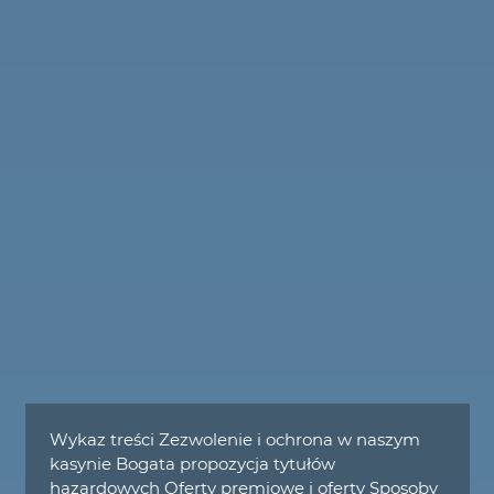
Wykaz treści Zezwolenie i ochrona w naszym
kasynie Bogata propozycja tytułów
hazardowych Oferty premiowe i oferty Sposoby