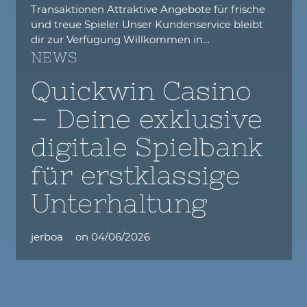
Transaktionen Attraktive Angebote für frische
und treue Spieler Unser Kundenservice bleibt
dir zur Verfügung Willkommen in…
NEWS
Quickwin Casino
– Deine exklusive
digitale Spielbank
für erstklassige
Unterhaltung
jerboa
on
04/06/2026