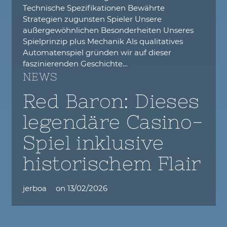
Technische Spezifikationen Bewährte
Strategien zugunsten Spieler Unsere
außergewöhnlichen Besonderheiten Unseres
Spielprinzip plus Mechanik Als qualitatives
Automatenspiel gründen wir auf dieser
faszinierenden Geschichte…
NEWS
Red Baron: Dieses
legendäre Casino-
Spiel inklusive
historischem Flair
jerboa
on
13/02/2026