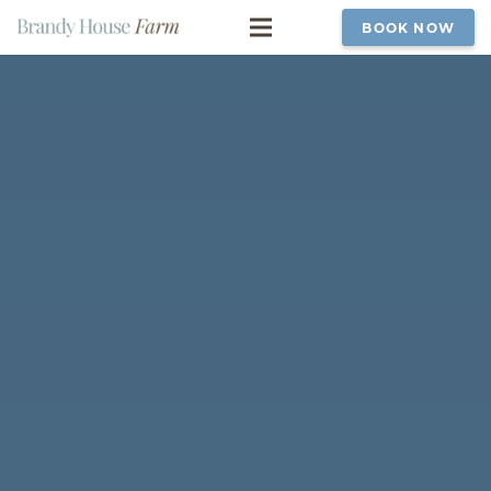
BOOK NOW