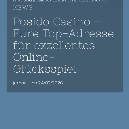
NEWS
Posido Casino –
Eure Top-Adresse
für exzellentes
Online-
Glücksspiel
jerboa
on
24/02/2026