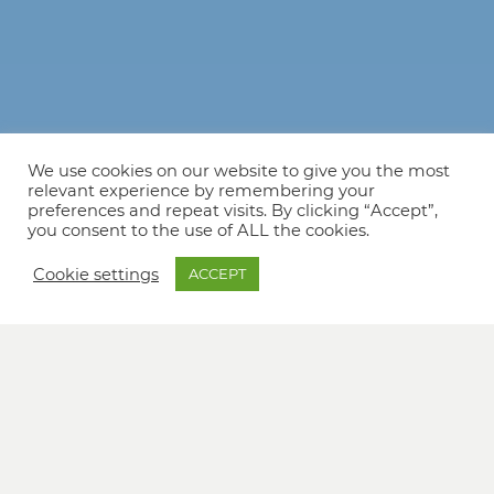
We use cookies on our website to give you the most
relevant experience by remembering your
preferences and repeat visits. By clicking “Accept”,
you consent to the use of ALL the cookies.
Cookie settings
ACCEPT