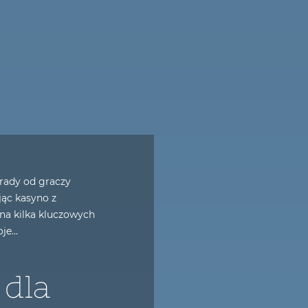
rady od graczy
ąc kasyno z
a kilka kluczowych
oje…
 dla