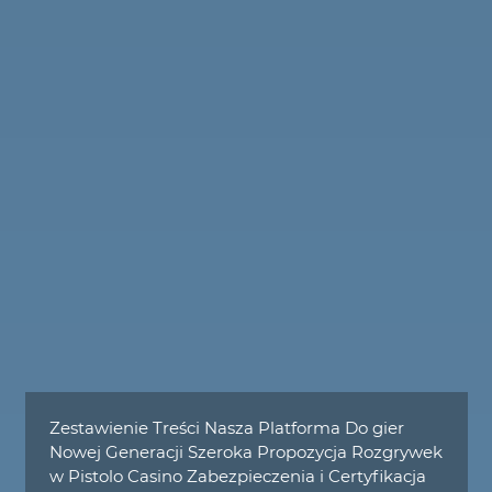
Zestawienie Treści Nasza Platforma Do gier
Nowej Generacji Szeroka Propozycja Rozgrywek
w Pistolo Casino Zabezpieczenia i Certyfikacja