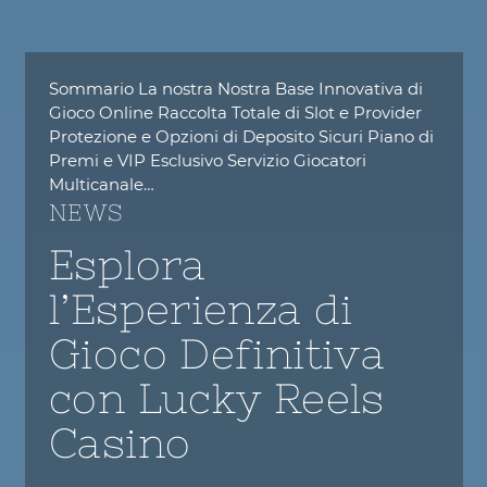
Sommario La nostra Nostra Base Innovativa di
Gioco Online Raccolta Totale di Slot e Provider
Protezione e Opzioni di Deposito Sicuri Piano di
Premi e VIP Esclusivo Servizio Giocatori
Multicanale…
NEWS
Esplora
l’Esperienza di
Gioco Definitiva
con Lucky Reels
Casino