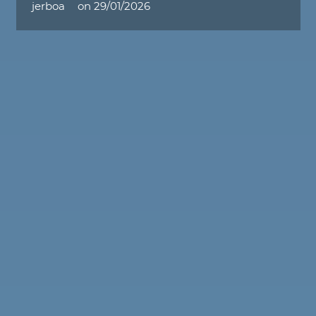
jerboa
on
29/01/2026