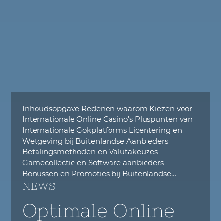
Inhoudsopgave Redenen waarom Kiezen voor
Internationale Online Casino’s Pluspunten van
Internationale Gokplatforms Licentering en
Wetgeving bij Buitenlandse Aanbieders
Betalingsmethoden en Valutakeuzes
Gamecollectie en Software aanbieders
Bonussen en Promoties bij Buitenlandse…
NEWS
Optimale Online