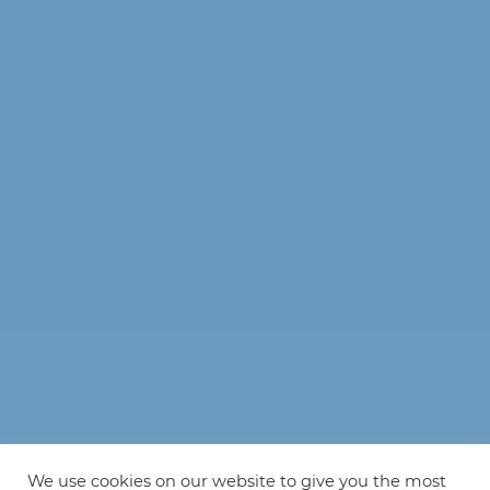
We use cookies on our website to give you the most