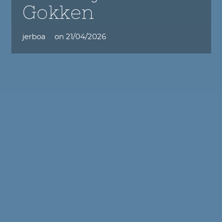
Gokken
jerboa
on
21/04/2026