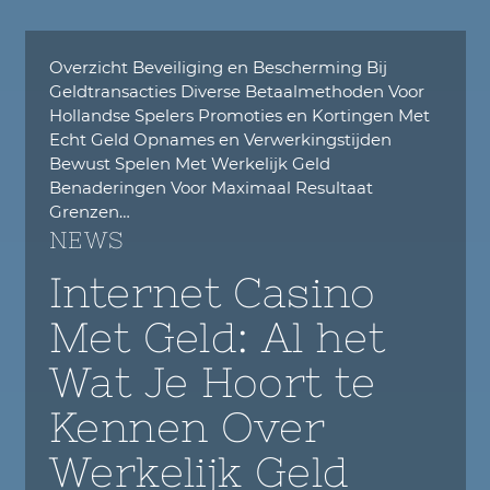
Overzicht Beveiliging en Bescherming Bij
Geldtransacties Diverse Betaalmethoden Voor
Hollandse Spelers Promoties en Kortingen Met
Echt Geld Opnames en Verwerkingstijden
Bewust Spelen Met Werkelijk Geld
Benaderingen Voor Maximaal Resultaat
Grenzen…
NEWS
Internet Casino
Met Geld: Al het
Wat Je Hoort te
Kennen Over
Werkelijk Geld