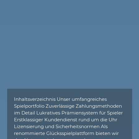
Inhaltsverzeichnis Unser umfangreiches
Spielportfolio Zuverlässige Zahlungsmethoden
im Detail Lukratives Prämiensystem für Spieler
Erstklassiger Kundendienst rund um die Uhr
Lizensierung und Sicherheitsnormen Als
renommierte Glücksspielplattform bieten wir