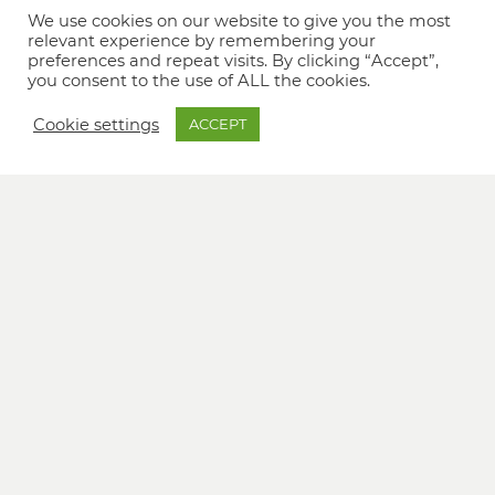
We use cookies on our website to give you the most
relevant experience by remembering your
preferences and repeat visits. By clicking “Accept”,
you consent to the use of ALL the cookies.
Cookie settings
ACCEPT