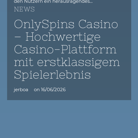
den Nutzern ein herausragendes…
NEWS
OnlySpins Casino
– Hochwertige
Casino-Plattform
mit erstklassigem
Spielerlebnis
jerboa
on
16/06/2026