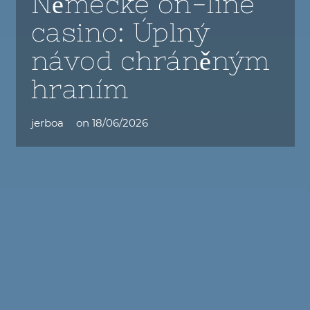
Německé on-line
casino: Úplný
návod chráněným
hraním
jerboa
on
18/06/2026