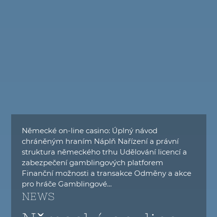
Německé on-line casino: Úplný návod
chráněným hraním Náplň Nařízení a právní
struktura německého trhu Udělování licencí a
zabezpečení gamblingových platforem
Finanční možnosti a transakce Odměny a akce
pro hráče Gamblingové…
NEWS