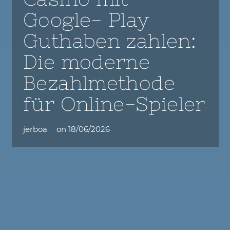
Google- Play
Guthaben zahlen:
Die moderne
Bezahlmethode
für Online-Spieler
jerboa
on
18/06/2026