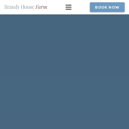
BOOK NOW