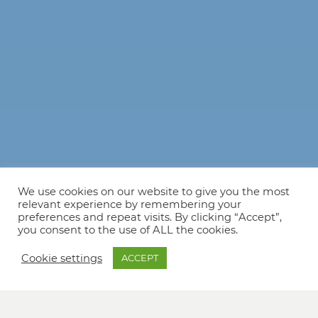
We use cookies on our website to give you the most
relevant experience by remembering your
preferences and repeat visits. By clicking “Accept”,
you consent to the use of ALL the cookies.
Cookie settings
ACCEPT