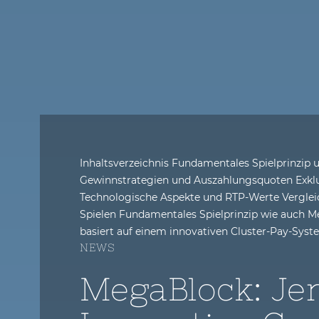
Inhaltsverzeichnis Fundamentales Spielprinzip
Gewinnstrategien und Auszahlungsquoten Exkl
Technologische Aspekte und RTP-Werte Verglei
Spielen Fundamentales Spielprinzip wie auch M
basiert auf einem innovativen Cluster-Pay-Syst
NEWS
MegaBlock: Je