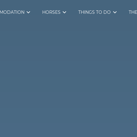
MODATION
HORSES
THINGS TO DO
THE