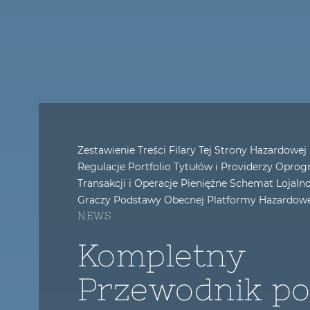
Zestawienie Treści Filary Tej Strony Hazardowe
Regulacje Portfolio Tytułów i Providerzy Opr
Transakcji i Operacje Pieniężne Schemat Lojalno
Graczy Podstawy Obecnej Platformy Hazardow
NEWS
Kompletny
Przewodnik p