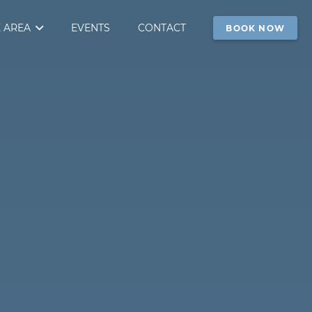
 AREA
EVENTS
CONTACT
BOOK NOW