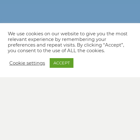
We use cookies on our website to give you the most
relevant experience by remembering your
preferences and repeat visits. By clicking “Accept”,
you consent to the use of ALL the cookies.
Cookie settings
ACCEPT