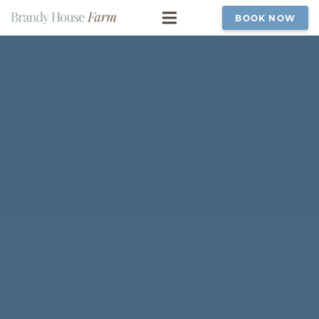
BOOK NOW