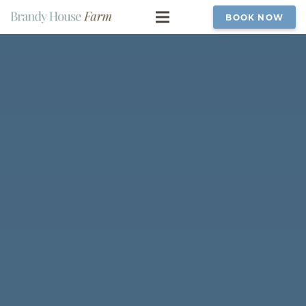
BOOK NOW