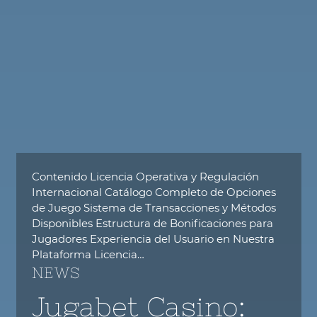
Contenido Licencia Operativa y Regulación
Internacional Catálogo Completo de Opciones
de Juego Sistema de Transacciones y Métodos
Disponibles Estructura de Bonificaciones para
Jugadores Experiencia del Usuario en Nuestra
Plataforma Licencia…
NEWS
Jugabet Casino: