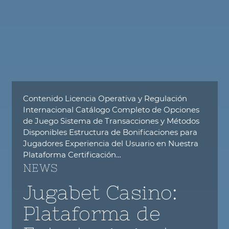
Contenido Licencia Operativa y Regulación
Internacional Catálogo Completo de Opciones
de Juego Sistema de Transacciones y Métodos
Disponibles Estructura de Bonificaciones para
Jugadores Experiencia del Usuario en Nuestra
Plataforma Certificación…
NEWS
Jugabet Casino:
Plataforma de