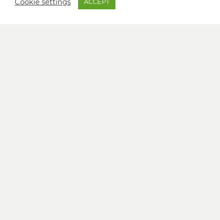
Cookie settings
ACCEPT