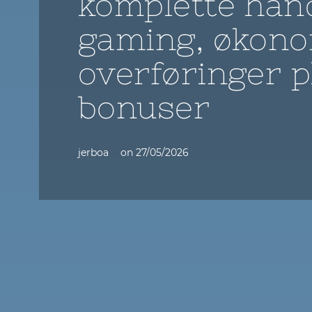
komplette hånd
gaming, økono
overføringer p
bonuser
jerboa
on
27/05/2026