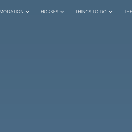
MODATION
HORSES
THINGS TO DO
THE