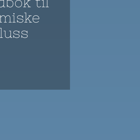
bok til
miske
luss