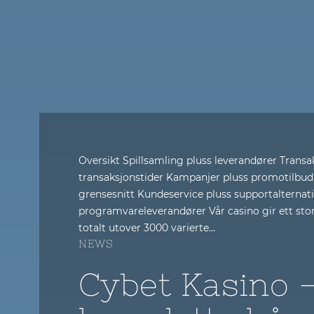
Oversikt Spillsamling pluss leverandører Trans
transaksjonstider Kampanjer pluss promotilbud
grensesnitt Kundeservice pluss supportalternati
programvareleverandører Vår casino gir ett sto
totalt utover 3000 varierte…
NEWS
Cybet Kasino –