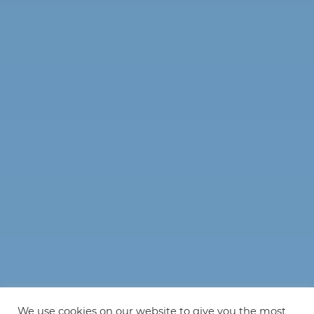
We use cookies on our website to give you the most