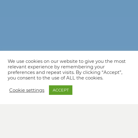
We use cookies on our website to give you the most
relevant experience by remembering your
preferences and repeat visits. By clicking “Accept”,
you consent to the use of ALL the cookies.
Cookie settings
ACCEPT