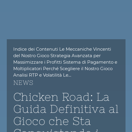
Indice dei Contenuti Le Meccaniche Vincenti
del Nostro Gioco Strategia Avanzata per
Massimizzare i Profitti Sistema di Pagamento e
Moltiplicatori Perché Scegliere il Nostro Gioco
Analisi RTP e Volatilità Le…
NEWS
Chicken Road: La
Guida Definitiva al
Gioco che Sta