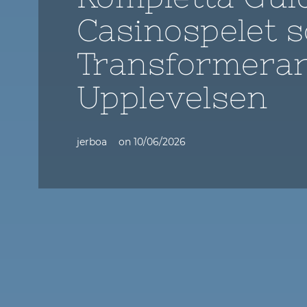
Casinospelet 
Transformera
Upplevelsen
jerboa
on
10/06/2026