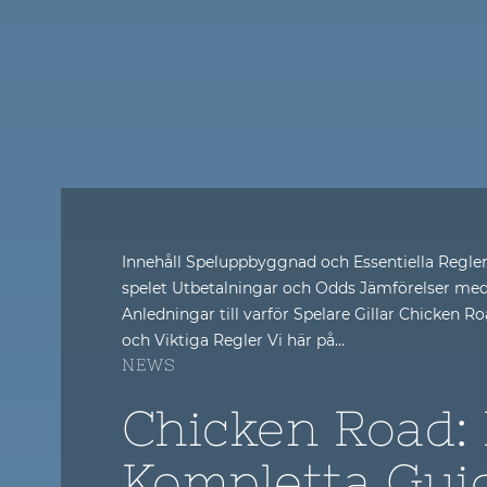
Innehåll Speluppbyggnad och Essentiella Regler 
spelet Utbetalningar och Odds Jämförelser me
Anledningar till varför Spelare Gillar Chicken
och Viktiga Regler Vi här på…
NEWS
Chicken Road:
Kompletta Guid