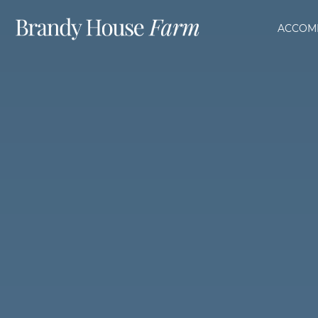
ACCOM