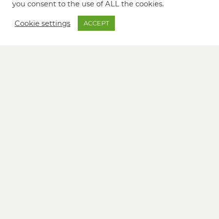
you consent to the use of ALL the cookies.
Cookie settings
ACCEPT