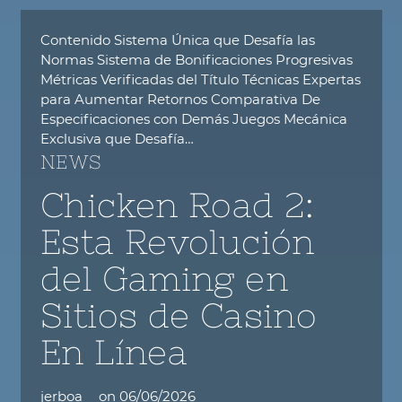
Contenido Sistema Única que Desafía las
Normas Sistema de Bonificaciones Progresivas
Métricas Verificadas del Título Técnicas Expertas
para Aumentar Retornos Comparativa De
Especificaciones con Demás Juegos Mecánica
Exclusiva que Desafía…
NEWS
Chicken Road 2:
Esta Revolución
del Gaming en
Sitios de Casino
En Línea
jerboa
on
06/06/2026