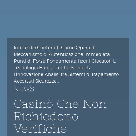
Indice dei Contenuti Come Opera il
Meccanismo di Autenticazione Immediata
Punti di Forza Fondamentali per i Giocatori L’
Tecnologia Bancaria Che Supporta
l’Innovazione Analisi tra Sistemi di Pagamento
Accettati Sicurezza…
NEWS
Casinò Che Non
Richiedono
Verifiche