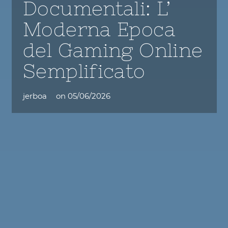
Documentali: L’
Moderna Epoca
del Gaming Online
Semplificato
jerboa
on
05/06/2026